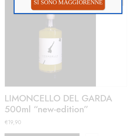
SI SONO MAGGIORENNE
Hot
LIMONCELLO DEL GARDA
500ml “new-edition”
€
19,90