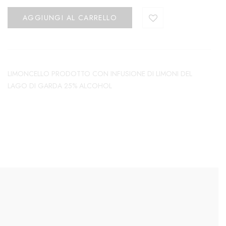
AGGIUNGI AL CARRELLO
LIMONCELLO PRODOTTO CON INFUSIONE DI LIMONI DEL
LAGO DI GARDA 25% ALCOHOL