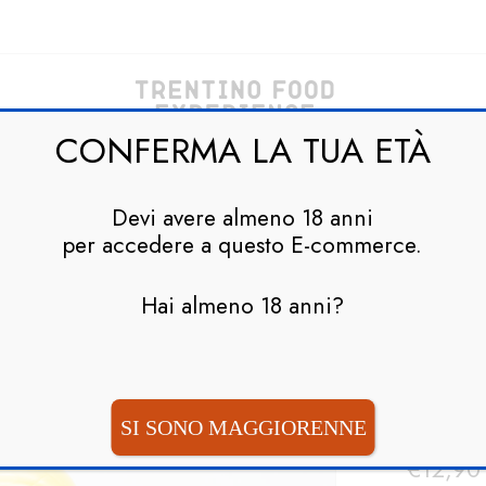
CONFERMA LA TUA ETÀ
HOME
PARTNER
SHOP
CONTATTI
Devi avere almeno 18 anni
per accedere a questo E-commerce.
Hai almeno 18 anni?
Home
AL
LIM
200
SI SONO MAGGIORENNE
€
12,90