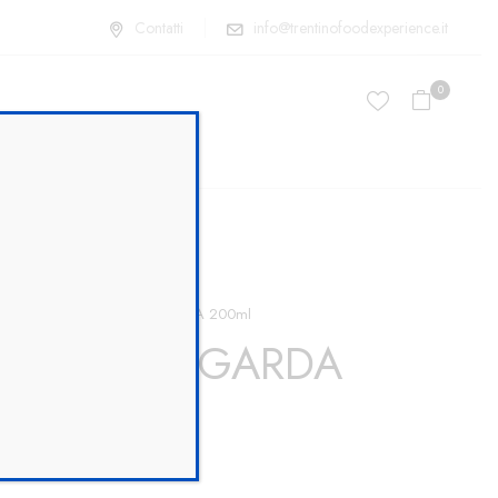
Contatti
info@trentinofoodexperience.it
0
COLICI
LIMONCELLO GARDA 200ml
ONCELLO GARDA
ml