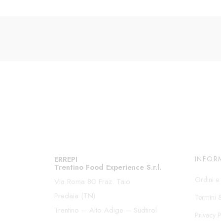
ERREPI
INFOR
Trentino Food Experience S.r.l.
Ordini e 
Via Roma 80 Fraz. Taio
Predaia (TN)
Termini 
Trentino – Alto Adige – Südtirol
Privacy P