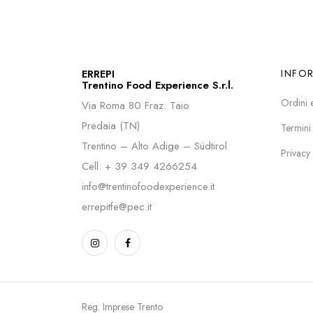
ERREPI
INFO
Trentino Food Experience S.r.l.
Ordini 
Via Roma 80 Fraz. Taio
Predaia (TN)
Termini
Trentino – Alto Adige – Südtirol
Privacy
Cell.
+ 39 349 4266254
info@trentinofoodexperience.it
errepitfe@pec.it
Reg. Imprese Trento