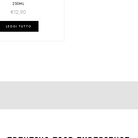
250ML
€
12,90
LEGGI TUTTO