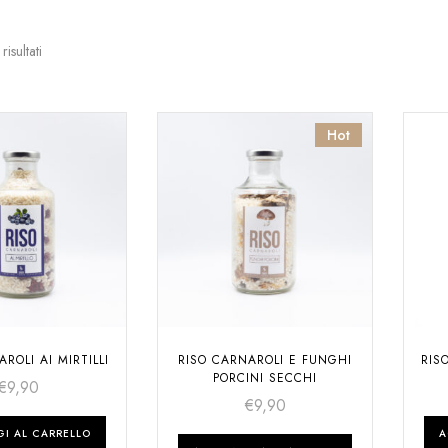
risultati
Hot
ROLI AI MIRTILLI
RISO CARNAROLI E FUNGHI
RIS
PORCINI SECCHI
€
9,90
€
9,90
I AL CARRELLO
A