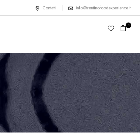
Contatti
info@trentinofoodexperience.it
0