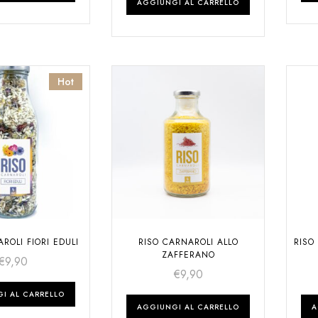
AGGIUNGI AL CARRELLO
Hot
ROLI FIORI EDULI
RISO CARNAROLI ALLO
RISO
ZAFFERANO
€
9,90
€
9,90
I AL CARRELLO
AGGIUNGI AL CARRELLO
A