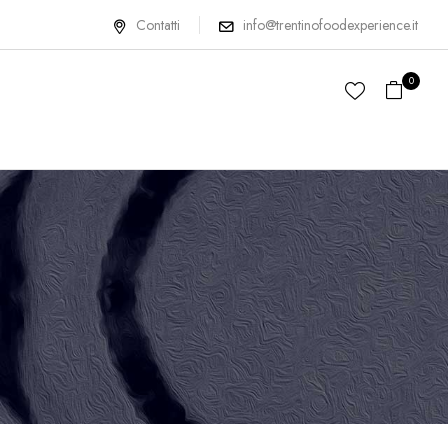
Contatti
info@trentinofoodexperience.it
0