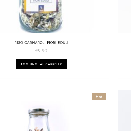
RISO CARNAROLI FIORI EDULI
€
9,90
AGGIUNGI AL CARRELLO
Hot