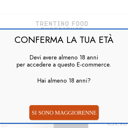
CONFERMA LA TUA ETÀ
HOME
PARTNER
SHOP
CONTATTI
Devi avere almeno 18 anni
per accedere a questo E-commerce.
Hai almeno 18 anni?
Home
AL
TRI
DI
SI SONO MAGGIORENNE
€
39,90