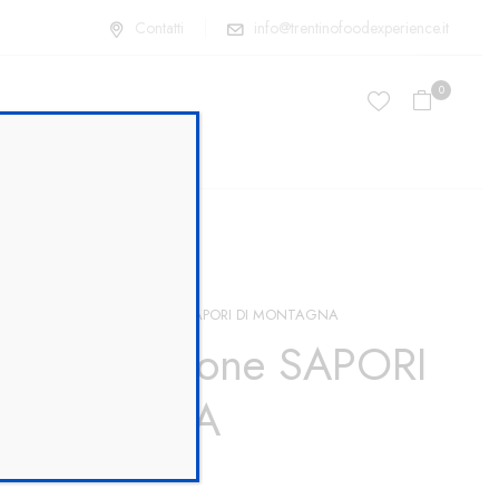
Contatti
info@trentinofoodexperience.it
0
COLICI
TRIS degustazione SAPORI DI MONTAGNA
S Degustazione SAPORI
 MONTAGNA