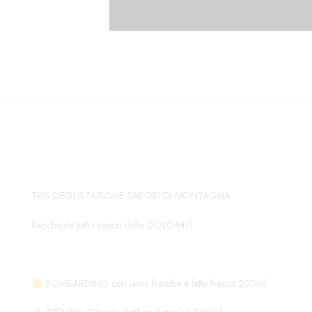
TRIS DEGUSTAZIONE SAPORI DI MONTAGNA
Racchiude tutti i sapori delle DOLOMITI.
BOMBARDINO con uova fresche e latte fresco 200ml