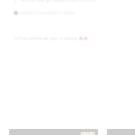
TRENTIN GIN gin distillato botanico 200ml
AMARO DOLOMITICO 200ml
Gift box perfetta per ogni occasione.