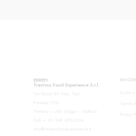
ERREPI
INFOR
Trentino Food Experience S.r.l.
Ordini e 
Via Roma 80 Fraz. Taio
Predaia (TN)
Termini 
Trentino – Alto Adige – Südtirol
Privacy P
Cell.
+ 39 349 4266254
info@trentinofoodexperience.it