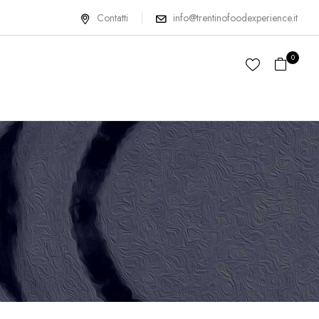
Contatti
info@trentinofoodexperience.it
0