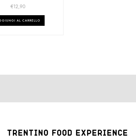
€
12,90
GGIUNGI AL CARRELLO