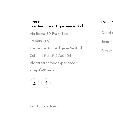
ERREPI
INFO
Trentino Food Experience S.r.l.
Ordini 
Via Roma 80 Fraz. Taio
Predaia (TN)
Termini
Trentino – Alto Adige – Südtirol
Privacy
Cell.
+ 39 349 4266254
info@trentinofoodexperience.it
errepitfe@pec.it
Reg. Imprese Trento