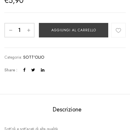
€
5,90
AGGIUNGI AL CARRELLO
Categoria:
SOTT'OLIO
Share :
Descrizione
Sott’oli e sott’aceti di alta qualità,