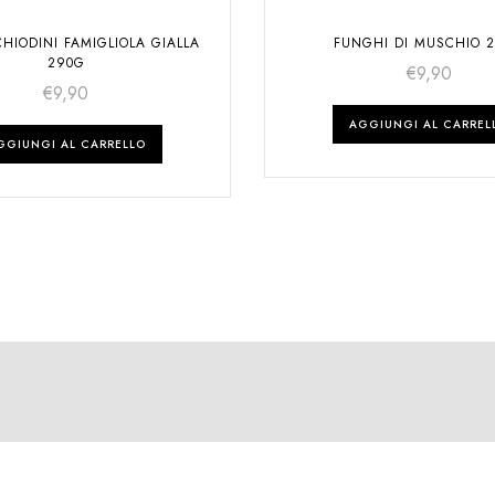
HIODINI FAMIGLIOLA GIALLA
FUNGHI DI MUSCHIO 
290G
€
9,90
€
9,90
AGGIUNGI AL CARREL
GGIUNGI AL CARRELLO