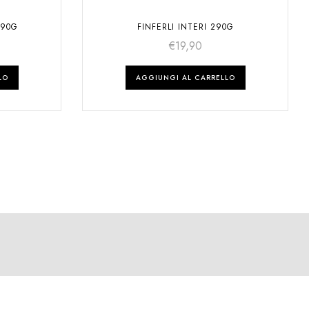
290G
FINFERLI INTERI 290G
€
19,90
LO
AGGIUNGI AL CARRELLO