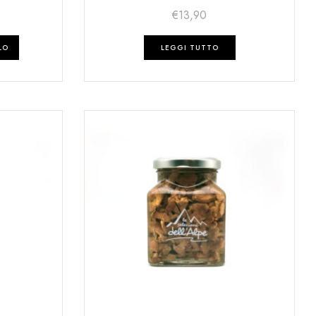
€
13,90
LO
LEGGI TUTTO