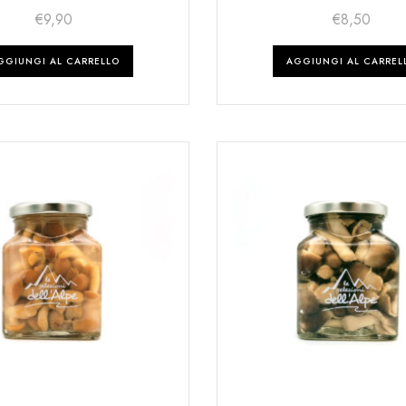
€
9,90
€
8,50
GGIUNGI AL CARRELLO
AGGIUNGI AL CARREL