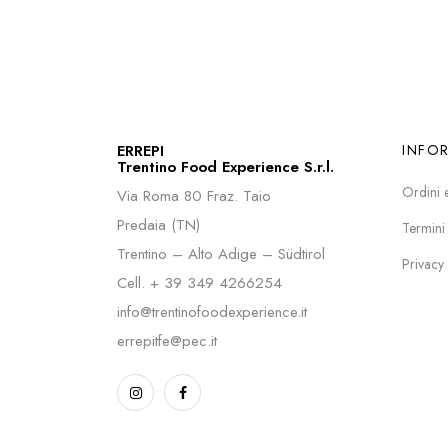
ERREPI
INFO
Trentino Food Experience S.r.l.
Ordini 
Via Roma 80 Fraz. Taio
Predaia (TN)
Termini
Trentino – Alto Adige – Südtirol
Privacy
Cell.
+ 39 349 4266254
info@trentinofoodexperience.it
errepitfe@pec.it