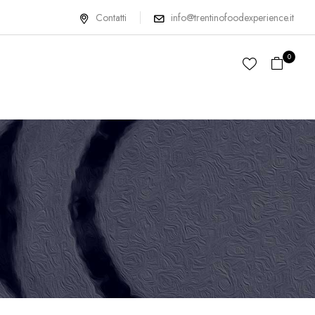
Contatti
info@trentinofoodexperience.it
0