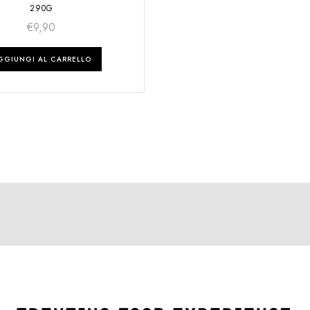
290G
€
9,90
GGIUNGI AL CARRELLO