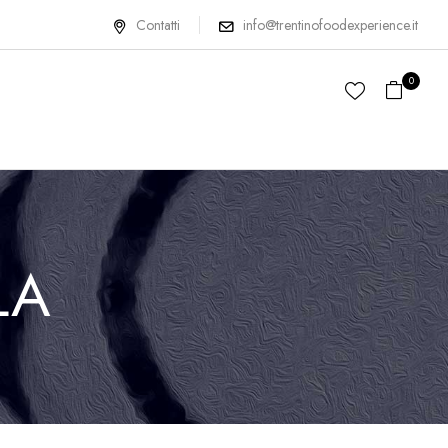
Contatti
info@trentinofoodexperience.it
0
LA