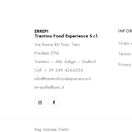
ERREPI
INFO
Trentino Food Experience S.r.l.
Ordini 
Via Roma 80 Fraz. Taio
Predaia (TN)
Termini
Trentino – Alto Adige – Südtirol
Privacy
Cell.
+ 39 349 4266254
info@trentinofoodexperience.it
errepitfe@pec.it
Reg. Imprese Trento