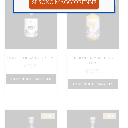
SI SONO MAGGIORENNE
Hot
AMARO DOLOMITICO 500ML
LIQUORE BOMBARDINO
500ML
€
19,90
€
19,90
AGGIUNGI AL CARRELLO
AGGIUNGI AL CARRELLO
Hot
Hot