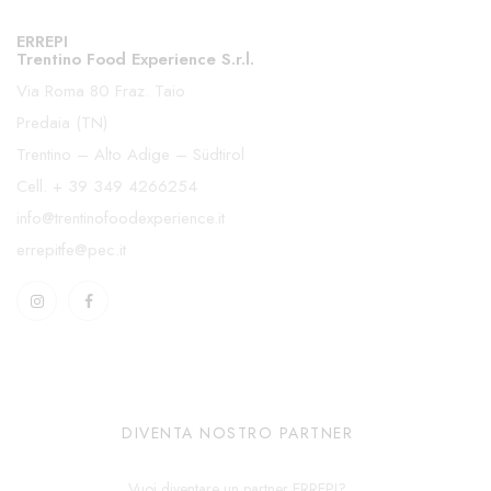
ERREPI
Trentino Food Experience S.r.l.
Via Roma 80 Fraz. Taio
Predaia (TN)
Trentino – Alto Adige – Südtirol
Cell.
+ 39 349 4266254
info@trentinofoodexperience.it
errepitfe@pec.it
DIVENTA NOSTRO PARTNER
Vuoi diventare un partner ERREPI?