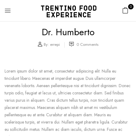
0
Dr. Humberto
By:
errepi
0
Comments
Lorem ipsum dolor sit amet, consectetur adipiscing elit. Nulla eu
tincidunt libero. Maecenas et imperdiet augue. Duis ullamcorper
venenatis lobortis. Aenean pellentesque nisi at tincidunt dignissim. Donec
turpis odio, feugiat at lacus ut, ultricies consectetur diam. Sed finibus
varius purus in aliquam. Cras dictum tellus turpis, non tincidunt quam
placerat maximus. Maecenas aliquam nibh sit amet mi vestibulum
pellentesque eu at ante. Curabitur at aliquam diam. Mauris eu
scelerisque turpis, at viverra dui. Nullam eget pharetra ligula. Curabitur
eu sollicitudin metus. Nullam ac diam iaculis, dictum urna. Fusce ac