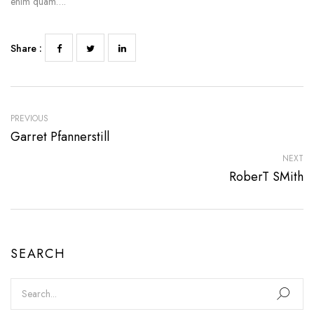
enim quam….
Share :
PREVIOUS
Garret Pfannerstill
NEXT
RoberT SMith
SEARCH